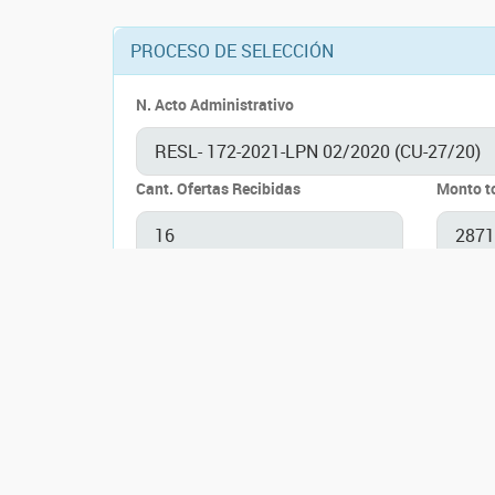
PROCESO DE SELECCIÓN
N. Acto Administrativo
Cant. Ofertas Recibidas
Monto t
DOCUMENTOS
Carpetas
Listado
AVISO LPN 02/2020 [CU-027/20].pdf
PLIEGO DE CLAUSULAS GENERALES.pd