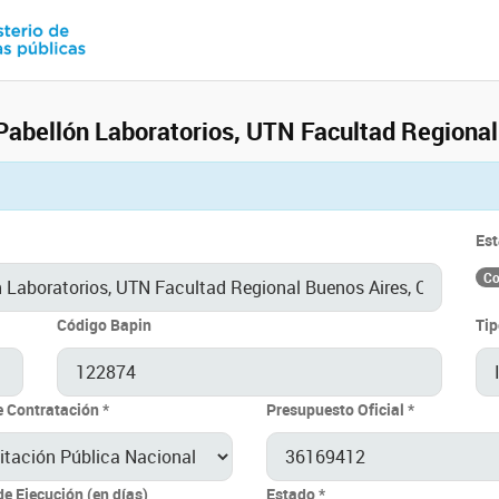
Pabellón Laboratorios, UTN Facultad Regional
Es
Co
Código Bapin
Tip
e Contratación *
Presupuesto Oficial *
de Ejecución (en días)
Estado *